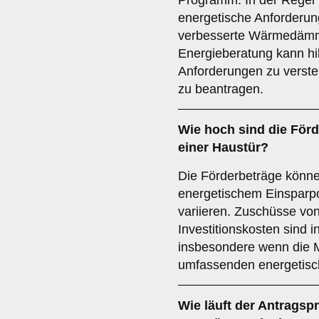
Programm. In der Regel
energetische Anforderung
verbesserte Wärmedämmu
Energieberatung kann hil
Anforderungen zu versteh
zu beantragen.
Wie hoch sind die
Förd
einer Haustür?
Die Förderbeträge könn
energetischem Einsparpo
variieren. Zuschüsse von
Investitionskosten sind i
insbesondere wenn die 
umfassenden energetisch
Wie läuft der
Antragsp