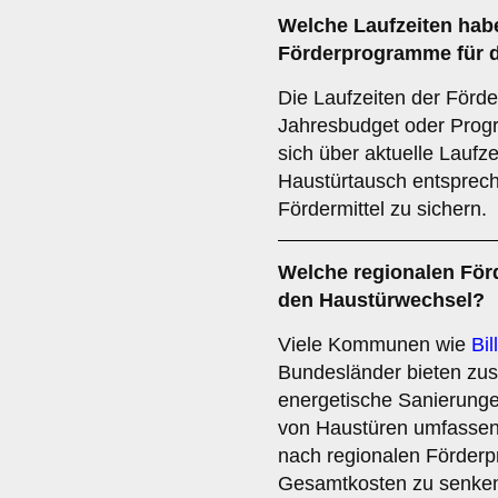
Welche
Laufzeiten
habe
Förderprogramme für 
Die Laufzeiten der För
Jahresbudget oder Progr
sich über aktuelle Laufz
Haustürtausch entsprech
Fördermittel zu sichern.
Welche
regionalen För
den Haustürwechsel?
Viele Kommunen wie
Bil
Bundesländer bieten zus
energetische Sanierunge
von Haustüren umfassen
nach regionalen Förderp
Gesamtkosten zu senke