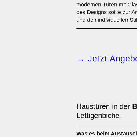
modernen Türen mit Glas
des Designs sollte zur A
und den individuellen Sti
→ Jetzt Angebo
Haustüren in der
B
Lettigenbichel
Was es beim
Austausch