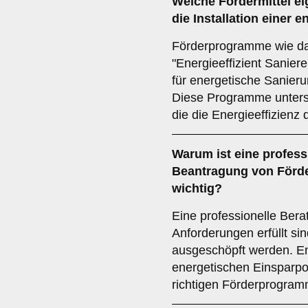
Welche
Fördermittel
ei
die Installation einer
en
Förderprogramme wie 
"Energieeffizient Sanier
für energetische Sanier
Diese Programme unters
die die Energieeffizienz
Warum ist eine
profess
Beantragung von Förder
wichtig?
Eine professionelle Berat
Anforderungen erfüllt sin
ausgeschöpft werden. Ene
energetischen Einsparpo
richtigen Förderprogra