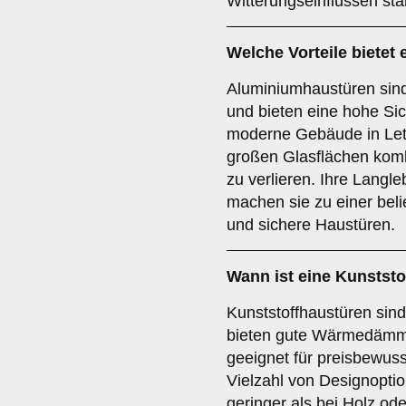
Witterungseinflüssen st
Welche Vorteile bietet 
Aluminiumhaustüren sind 
und bieten eine hohe Sich
moderne Gebäude in Lett
großen Glasflächen kombi
zu verlieren. Ihre Langl
machen sie zu einer beli
und sichere Haustüren.
Wann ist eine
Kunststo
Kunststoffhaustüren sind
bieten gute Wärmedämmu
geeignet für preisbewuss
Vielzahl von Designoptio
geringer als bei Holz ode