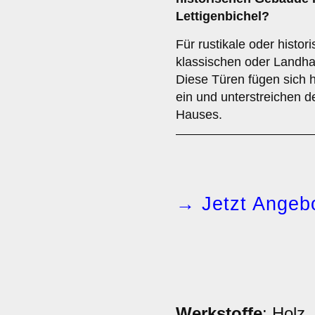
Lettigenbichel?
Für rustikale oder histo
klassischen oder Landhau
Diese Türen fügen sich 
ein und unterstreichen d
Hauses.
→ Jetzt Angebo
Werkstoffe
: Holz