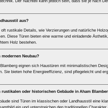
nik. Der Nachteil kann jedoch sein, dass sie je nach Desi
dhausstil
aus?
ft rustikale Details, wie Verzierungen und natürliche Holzop
n. Diese Türen bieten eine warme und einladende Ästhetik,
chtem Holz bestehen.
m
modernen Neubau
?
lamberg eignen sich Haustüren mit minimalistischen Design
 Sie bieten hohe Energieeffizienz, sind pflegeleicht und erg
m
rustikalen oder historischen Gebäude
in Aham Blambe
ebäude sind Türen im klassischen oder Landhausstil eine kl
amtbild ein und unterstreichen den traditionellen Charakte